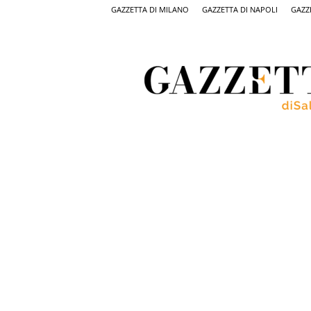
GAZZETTA DI MILANO
GAZZETTA DI NAPOLI
GAZZ
Gazzetta
di
Salerno,
il
quotidiano
on
line
di
Salerno