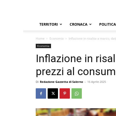
TERRITORI
CRONACA
POLITICA
Home
Economia
Inflazione in risalita a marzo, da
Economia
Inflazione in risa
prezzi al consum
Di
Redazione Gazzetta di Salerno
-
16 Aprile 2025