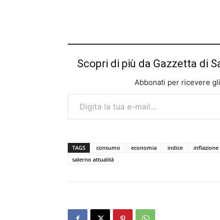
Scopri di più da Gazzetta di S
Abbonati per ricevere gli u
Digita la tua e-mail...
TAGS
consumo
economia
indice
inflazione
salerno attualità