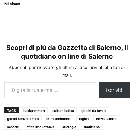
Mi piace:
Scopri di più da Gazzetta di Salerno, il
quotidiano on line di Salerno
Abbonati per ricevere gli ultimi articoli inviati alla tua e-
mail.
Digita la tua e-mail...
Iscriviti
TAGS
backgammon
cultura ludica
giochi da tavolo
giochi senza tempo
intrattenimento
logica
news salerno
scacchi
sfida intellettuale
strategia
tradizione