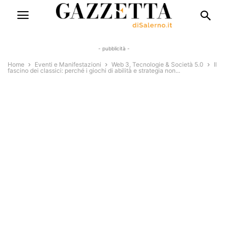
- pubblicità -
Home
Eventi e Manifestazioni
Web 3, Tecnologie & Società 5.0
Il
fascino dei classici: perché i giochi di abilità e strategia non...