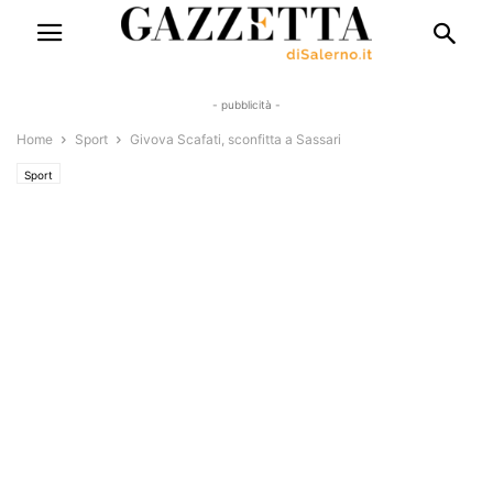
- pubblicità -
Home
Sport
Givova Scafati, sconfitta a Sassari
Sport