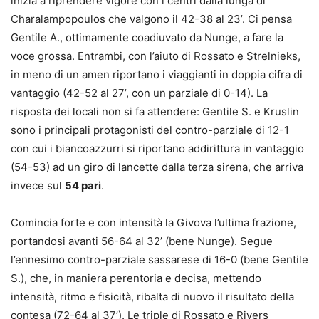
inizia a riprendere vigore con i centri dalla lunga di
Charalampopoulos che valgono il 42-38 al 23’. Ci pensa
Gentile A., ottimamente coadiuvato da Nunge, a fare la
voce grossa. Entrambi, con l’aiuto di Rossato e Strelnieks,
in meno di un amen riportano i viaggianti in doppia cifra di
vantaggio (42-52 al 27’, con un parziale di 0-14). La
risposta dei locali non si fa attendere: Gentile S. e Kruslin
sono i principali protagonisti del contro-parziale di 12-1
con cui i biancoazzurri si riportano addirittura in vantaggio
(54-53) ad un giro di lancette dalla terza sirena, che arriva
invece sul
54 pari
.
Comincia forte e con intensità la Givova l’ultima frazione,
portandosi avanti 56-64 al 32’ (bene Nunge). Segue
l’ennesimo contro-parziale sassarese di 16-0 (bene Gentile
S.), che, in maniera perentoria e decisa, mettendo
intensità, ritmo e fisicità, ribalta di nuovo il risultato della
contesa (72-64 al 37’). Le triple di Rossato e Rivers