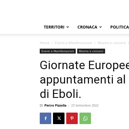
TERRITORI
CRONACA
POLITICA
Home
Eventi e Manifestazioni
Mostre e concerti
Eventi e Manifestazioni
Mostre e concerti
Giornate Europee
appuntamenti al
di Eboli.
Di
Pietro Pizzolla
-
23 Settembre 2022