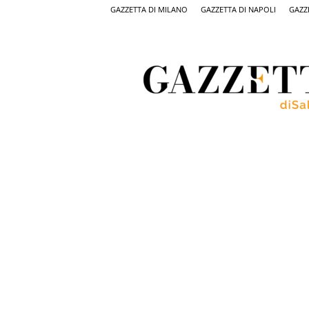
GAZZETTA DI MILANO
GAZZETTA DI NAPOLI
GAZZ
Gazzetta
di
Salerno,
il
quotidiano
on
line
di
Salerno