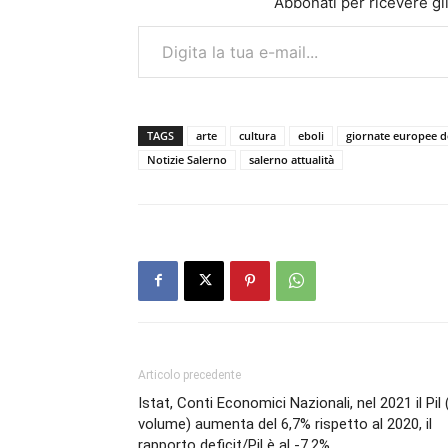
Abbonati per ricevere gli u
Digita la tua e-mail...
TAGS
arte
cultura
eboli
giornate europee d
Notizie Salerno
salerno attualità
Articolo precedente
Istat, Conti Economici Nazionali, nel 2021 il Pil 
volume) aumenta del 6,7% rispetto al 2020, il
rapporto deficit/Pil è al -7,2%.