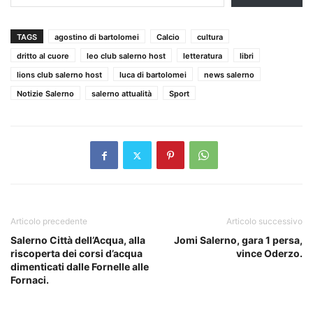
TAGS
agostino di bartolomei
Calcio
cultura
dritto al cuore
leo club salerno host
letteratura
libri
lions club salerno host
luca di bartolomei
news salerno
Notizie Salerno
salerno attualità
Sport
Articolo precedente
Articolo successivo
Salerno Città dell’Acqua, alla
Jomi Salerno, gara 1 persa,
riscoperta dei corsi d’acqua
vince Oderzo.
dimenticati dalle Fornelle alle
Fornaci.