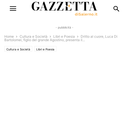
- pubblicità -
Home
Cultura e Società
Libri e Poesia
Dritto al cuore, Luca Di
Bartolomei, figlio del grande Agostino, presenta il...
Cultura e Società
Libri e Poesia