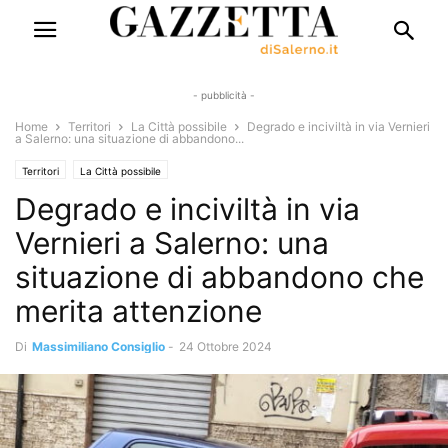
- pubblicità -
Home
Territori
La Città possibile
Degrado e inciviltà in via Vernieri
a Salerno: una situazione di abbandono...
Territori
La Città possibile
Degrado e inciviltà in via
Vernieri a Salerno: una
situazione di abbandono che
merita attenzione
Di
Massimiliano Consiglio
-
24 Ottobre 2024