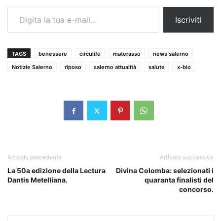
Digita la tua e-mail...
Iscriviti
TAGS
benessere
circulife
materasso
news salerno
Notizie Salerno
riposo
salerno attualità
salute
x-bio
Articolo precedente
Articolo successivo
La 50a edizione della Lectura
Divina Colomba: selezionati i
Dantis Metelliana.
quaranta finalisti del
concorso.