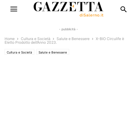
- pubblicità -
Home
Cultura e Società
Salute e Benessere
X-BIO Circulife è
Eletto Prodotto dell’Anno 2023.
Cultura e Società
Salute e Benessere