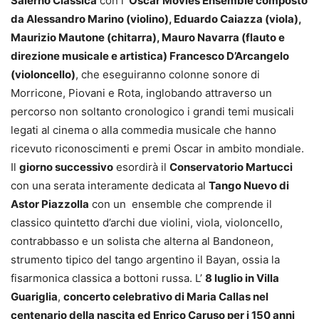
Salerno Classica
con l’
Oscar Movies Ensemble composto
da Alessandro Marino (violino), Eduardo Caiazza (viola),
Maurizio Mautone (chitarra), Mauro Navarra (flauto e
direzione musicale e artistica) Francesco D’Arcangelo
(violoncello)
, che eseguiranno colonne sonore di
Morricone, Piovani e Rota, inglobando attraverso un
percorso non soltanto cronologico i grandi temi musicali
legati al cinema o alla commedia musicale che hanno
ricevuto riconoscimenti e premi Oscar in ambito mondiale.
Il
giorno successivo
esordirà il
Conservatorio Martucci
con una serata interamente dedicata al
Tango Nuevo di
Astor Piazzolla
con un ensemble che comprende il
classico quintetto d’archi due violini, viola, violoncello,
contrabbasso e un solista che alterna al Bandoneon,
strumento tipico del tango argentino il Bayan, ossia la
fisarmonica classica a bottoni russa. L’
8 luglio in Villa
Guariglia
,
concerto celebrativo di Maria Callas nel
centenario della nascita ed Enrico Caruso per i 150 anni