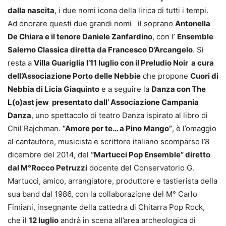
dalla nascita
, i due nomi icona della lirica di tutti i tempi.
Ad onorare questi due grandi nomi il soprano
Antonella
De Chiara e il tenore Daniele Zanfardino
, con l’
Ensemble
Salerno Classica diretta da Francesco D’Arcangelo
. Si
resta a
Villa Guariglia l’11 luglio con il Preludio Noir a cura
dell’Associazione Porto delle Nebbie
che propone
Cuori di
Nebbia di Licia Giaquinto
e a seguire la
Danza con The
L(o)ast jew presentato dall’ Associazione Campania
Danza
, uno spettacolo di teatro Danza ispirato al libro di
Chil Rajchman.
“Amore per te… a Pino Mango”
, è l’omaggio
al cantautore, musicista e scrittore italiano scomparso l’8
dicembre del 2014, del
“Martucci Pop Ensemble” diretto
dal M°Rocco Petruzzi
docente del Conservatorio G.
Martucci, amico, arrangiatore, produttore e tastierista della
sua band dal 1986, con la collaborazione del M° Carlo
Fimiani, insegnante della cattedra di Chitarra Pop Rock,
che il
12 luglio
andrà in scena all’area archeologica di