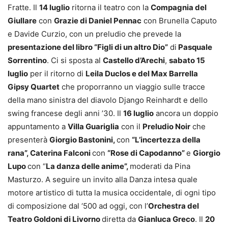
Fratte. Il
14 luglio
ritorna il teatro con la
Compagnia del
Giullare
con
Grazie di Daniel Pennac
con Brunella Caputo
e Davide Curzio, con un preludio che prevede la
presentazione del libro “Figli di un altro Dio”
di
Pasquale
Sorrentino
. Ci si sposta al
Castello d’Arechi
,
sabato 15
luglio
per il ritorno di
Leila Duclos e del Max Barrella
Gipsy Quartet
che proporranno un viaggio sulle tracce
della mano sinistra del diavolo Django Reinhardt e dello
swing francese degli anni ’30. Il
16 luglio
ancora un doppio
appuntamento a
Villa Guariglia
con il
Preludio Noir
che
presenterà
Giorgio Bastonini,
con
“L’incertezza della
rana”, Caterina Falconi
con
“Rose di Capodanno”
e
Giorgio
Lupo
con “
La danza delle anime”,
moderati da Pina
Masturzo. A seguire un invito alla Danza intesa quale
motore artistico di tutta la musica occidentale, di ogni tipo
di composizione dal ‘500 ad oggi, con l’
Orchestra del
Teatro Goldoni di Livorno
diretta da
Gianluca Greco
. Il
20