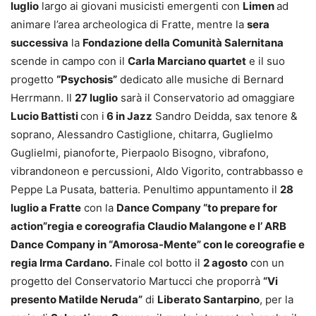
luglio
largo ai giovani musicisti emergenti con
Limen
ad
animare l’area archeologica di Fratte, mentre la
sera
successiva
la
Fondazione della Comunità Salernitana
scende in campo con il
Carla Marciano quartet
e il suo
progetto
“Psychosis”
dedicato alle musiche di Bernard
Herrmann. Il
27 luglio
sarà il Conservatorio ad omaggiare
Lucio Battisti
con i
6 in Jazz
Sandro Deidda, sax tenore &
soprano, Alessandro Castiglione, chitarra, Guglielmo
Guglielmi, pianoforte, Pierpaolo Bisogno, vibrafono,
vibrandoneon e percussioni, Aldo Vigorito, contrabbasso e
Peppe La Pusata, batteria. Penultimo appuntamento il
28
luglio a Fratte
con la
Dance Company “to prepare for
action”regia e coreografia Claudio Malangone e l’ ARB
Dance Company in “Amorosa-Mente” con le coreografie e
regia Irma Cardano.
Finale col botto il
2 agosto
con un
progetto del Conservatorio Martucci che proporrà
“Vi
presento Matilde Neruda”
di
Liberato Santarpino
, per la