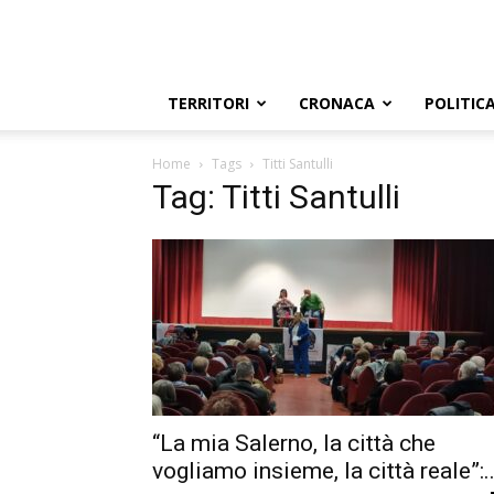
TERRITORI
CRONACA
POLITIC
Home
Tags
Titti Santulli
Tag: Titti Santulli
“La mia Salerno, la città che
vogliamo insieme, la città reale”:..