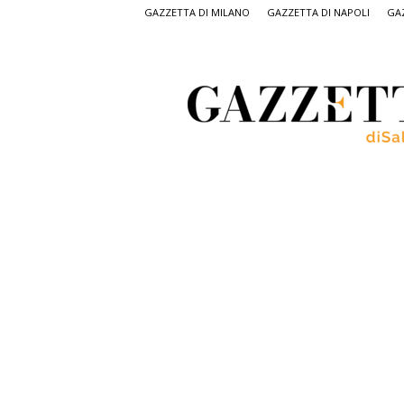
GAZZETTA DI MILANO
GAZZETTA DI NAPOLI
GAZ
Gazzetta
di
Salerno,
il
quotidiano
on
line
di
Salerno