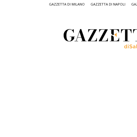
GAZZETTA DI MILANO
GAZZETTA DI NAPOLI
GAZ
Gazzetta
di
Salerno,
il
quotidiano
on
line
di
Salerno