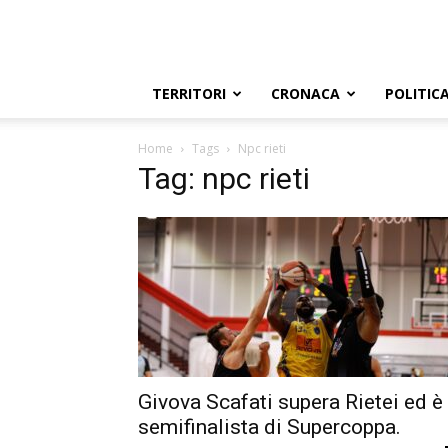
TERRITORI
CRONACA
POLITIC
Home
Tags
Npc rieti
Tag: npc rieti
Givova Scafati supera Rietei ed è
semifinalista di Supercoppa.