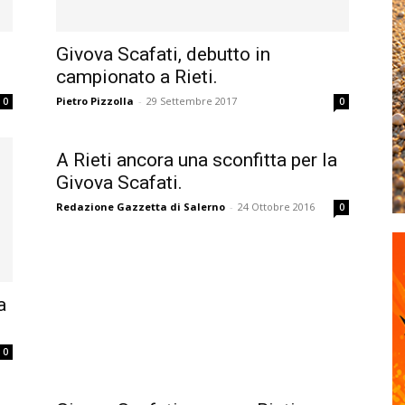
Givova Scafati, debutto in
campionato a Rieti.
Pietro Pizzolla
-
29 Settembre 2017
0
0
A Rieti ancora una sconfitta per la
Givova Scafati.
Redazione Gazzetta di Salerno
-
24 Ottobre 2016
0
a
0