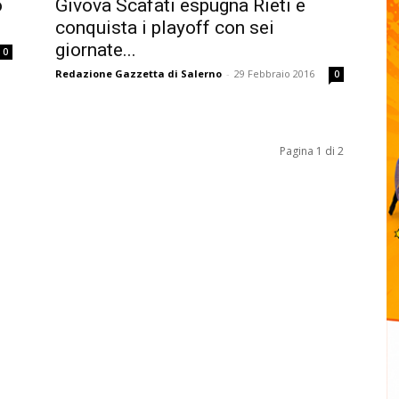
o
Givova Scafati espugna Rieti e
conquista i playoff con sei
giornate...
0
Redazione Gazzetta di Salerno
-
29 Febbraio 2016
0
Pagina 1 di 2