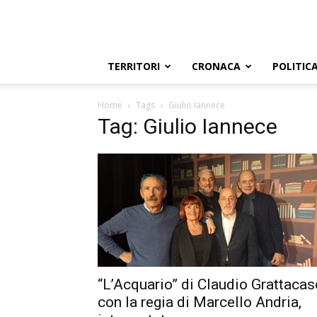
TERRITORI
CRONACA
POLITIC
Home
Tags
Giulio Iannece
Tag: Giulio Iannece
“L’Acquario” di Claudio Grattacas
con la regia di Marcello Andria,