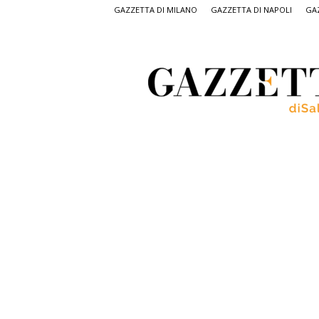
GAZZETTA DI MILANO
GAZZETTA DI NAPOLI
GAZ
Gazzetta
di
Salerno,
il
quotidiano
on
line
di
Salerno