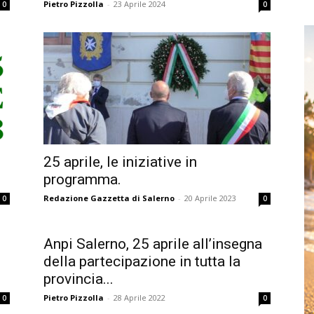
Pietro Pizzolla
-
23 Aprile 2024
0
0
25 aprile, le iniziative in
programma.
Redazione Gazzetta di Salerno
-
20 Aprile 2023
0
0
Anpi Salerno, 25 aprile all’insegna
della partecipazione in tutta la
provincia...
Pietro Pizzolla
-
28 Aprile 2022
0
0