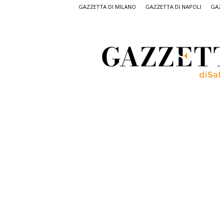
GAZZETTA DI MILANO
GAZZETTA DI NAPOLI
GAZ
Gazzetta
di
Salerno,
il
quotidiano
on
line
di
Salerno