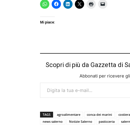
Mi piace:
Scopri di più da Gazzetta di S
Abbonati per ricevere gli u
Digita la tua e-mail...
TAGS
agroalimentare
conca dei marini
costier
news salerno
Notizie Salerno
pasticceria
salern