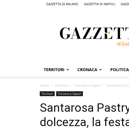
GAZZETTA DI MILANO
GAZZETTA DI NAPOLI
GAZZ
Gazzetta
di
Salerno,
il
quotidiano
on
line
di
Salerno
TERRITORI
CRONACA
POLITICA
Home
Territori
Turismo e Sapori
Santarosa Past
Territori
Turismo e Sapori
Santarosa Pastry
dolcezza, la fest