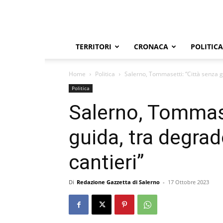
TERRITORI
CRONACA
POLITICA
Home
Politica
Salerno, Tommasetti: “Città senza g
Politica
Salerno, Tommase
guida, tra degra
cantieri”
Di
Redazione Gazzetta di Salerno
-
17 Ottobre 2023