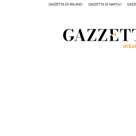
GAZZETTA DI MILANO
GAZZETTA DI NAPOLI
GAZZ
Gazzetta
di
Salerno,
il
quotidiano
on
line
di
Salerno