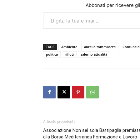
Abbonati per ricevere gli u
Digita la tua e-mail...
TAGS
Ambiente
aurelio tommasetti
Comune di
politica
rifiuti
salerno attualità
Articolo precedente
Associazione Non sei sola Battipaglia premiat
alla Borsa Mediterranea Formazione e Lavoro