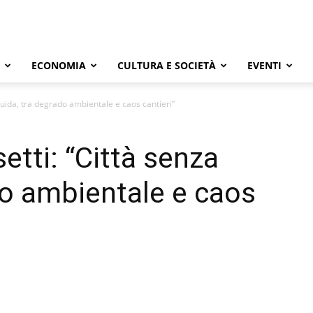
ECONOMIA
CULTURA E SOCIETÀ
EVENTI
uida, tra degrado ambientale e caos cantieri”
tti: “Città senza
do ambientale e caos