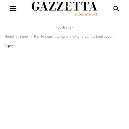
- pubblicità -
Home
Sport
Rari Nantes, ritorno alla vittoria contro Bogliasco.
Sport