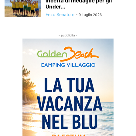
incetta di medaglie per gli
Under...
Enzo Senatore
-
9 Luglio 2026
- pubblicità -