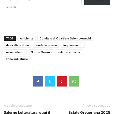
-
pubblicità
-
TAGS
Ambiente
Comitato di Quartiere Salerno–Arechi
delocalizzazione
fonderie pisano
inquinamento
news salerno
Notizie Salerno
salerno attualità
zona industriale
Articolo precedente
Articolo successivo
Salerno Letteratura, oggi il
Estate Gregoriana 2025