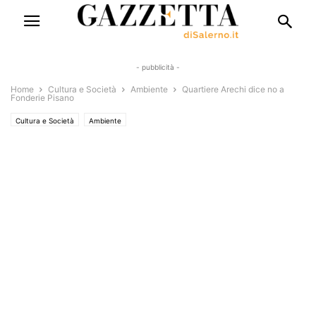
- pubblicità -
Home
Cultura e Società
Ambiente
Quartiere Arechi dice no a
Fonderie Pisano
Cultura e Società
Ambiente