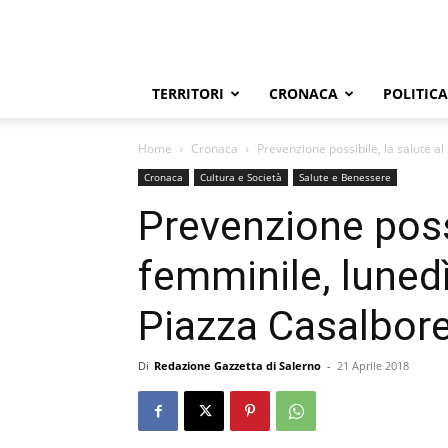
TERRITORI
CRONACA
POLITICA
Home
Cronaca
Prevenzione possibile, la salute al
Cronaca
Cultura e Società
Salute e Benessere
Prevenzione possi
femminile, lunedì
Piazza Casalbore
Di
Redazione Gazzetta di Salerno
-
21 Aprile 2018