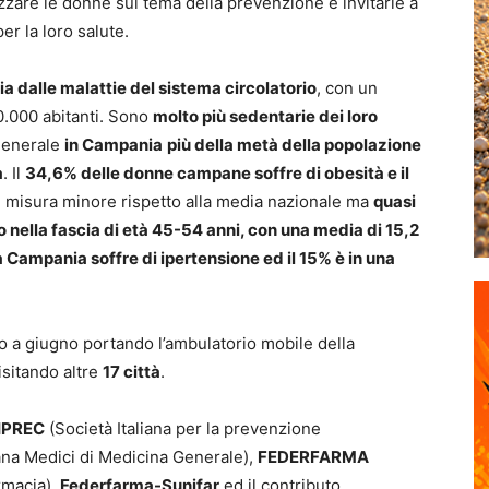
ilizzare le donne sul tema della prevenzione e invitarle a
er la loro salute.
alia dalle malattie del sistema circolatorio
, con un
10.000 abitanti. Sono
molto più sedentarie dei loro
 generale
in Campania
più della metà della popolazione
a
. Il
34,6% delle donne campane soffre di obesità e il
 misura minore rispetto alla media nazionale ma
quasi
 nella fascia di età 45-54 anni, con una media di 15,2
 Campania soffre di ipertensione ed il 15% è in una
no a giugno portando l’ambulatorio mobile della
visitando altre
17 città
.
SIPREC
(Società Italiana per la prevenzione
ana Medici di Medicina Generale),
FEDERFARMA
armacia),
Federfarma-Sunifar
ed il contributo