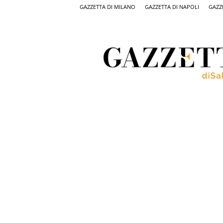
GAZZETTA DI MILANO
GAZZETTA DI NAPOLI
GAZZ
Gazzetta
di
Salerno,
il
quotidiano
on
line
di
Salerno