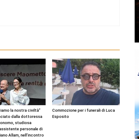
amo la nostra civiltà”
Commozione per i funerali di Luca
nciato dalla dottoressa
Esposito
Bonomo, studiosa
 assistente personale di
ano Allam, nell’incontro