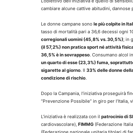
L’obiettivo dell’iniziativa è quello di sensib
cambiare alcune cattive abitudini, dannose p
Le donne campane sono
le più colpite in It
tasso di mortalità pari a 36,6 decessi ogni 
corregionali uomini (45,8% vs. 30,5%)
; in
(il 57,2%) non pratica sport né attività fisic
36,5% è in sovrappeso
. Consumano alcol in
un quarto di esse (23,3%) fuma, soprattutto
sigarette al giorno
. Il
33% delle donne della
condizione di rischio
.
Dopo la Campania, l’iniziativa proseguirà fi
“Prevenzione Possibile” in giro per l’Italia, 
L’iniziativa è realizzata con il
patrocinio di 
cardiovascolare),
FIMMG
(Federazione Itali
(Federazione nazionale unitaria titolari di f