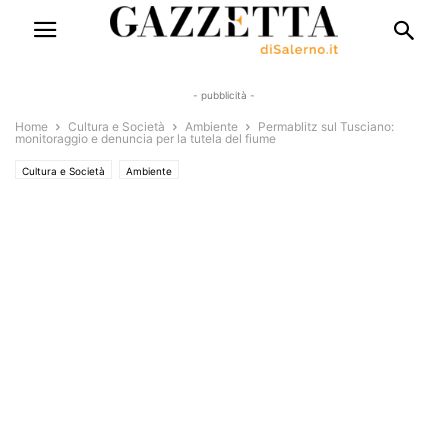
- pubblicità -
Home
Cultura e Società
Ambiente
Permablitz sul Tusciano:
monitoraggio e denuncia per la tutela del fiume
Cultura e Società
Ambiente