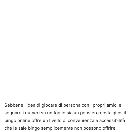
Sebbene l’idea di giocare di persona con i propri amici e
segnare i numeri su un foglio sia un pensiero nostalgico, il
bingo online offre un livello di convenienza e accessibilità
che le sale bingo semplicemente non possono offrire.