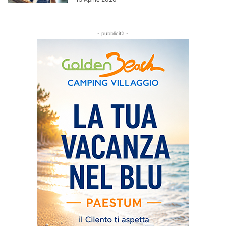
- pubblicità -