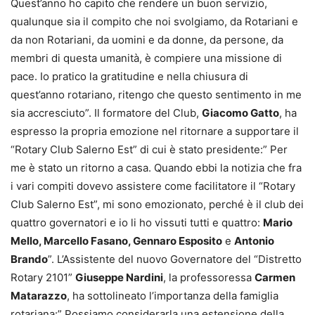
Quest’anno ho capito che rendere un buon servizio,
qualunque sia il compito che noi svolgiamo, da Rotariani e
da non Rotariani, da uomini e da donne, da persone, da
membri di questa umanità, è compiere una missione di
pace. Io pratico la gratitudine e nella chiusura di
quest’anno rotariano, ritengo che questo sentimento in me
sia accresciuto”. Il formatore del Club,
Giacomo Gatto
, ha
espresso la propria emozione nel ritornare a supportare il
“Rotary Club Salerno Est” di cui è stato presidente:” Per
me è stato un ritorno a casa. Quando ebbi la notizia che fra
i vari compiti dovevo assistere come facilitatore il “Rotary
Club Salerno Est”, mi sono emozionato, perché è il club dei
quattro governatori e io li ho vissuti tutti e quattro:
Mario
Mello, Marcello Fasano, Gennaro Esposito
e
Antonio
Brando
”. L’Assistente del nuovo Governatore del “Distretto
Rotary 2101”
Giuseppe Nardini
, la professoressa
Carmen
Matarazzo
, ha sottolineato l’importanza della famiglia
rotariana:” Possiamo considerarla una estensione della