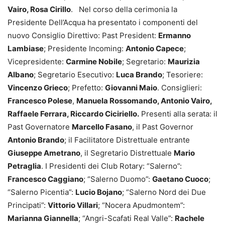
Vairo, Rosa Cirillo
. Nel corso della cerimonia la
Presidente Dell’Acqua ha presentato i componenti del
nuovo Consiglio Direttivo: Past President:
Ermanno
Lambiase
; Presidente Incoming:
Antonio Capece
;
Vicepresidente:
Carmine Nobile
; Segretario:
Maurizia
Albano
; Segretario Esecutivo:
Luca Brando
; Tesoriere:
Vincenzo Grieco
; Prefetto:
Giovanni Maio
. Consiglieri:
Francesco Polese
,
Manuela Rossomando, Antonio Vairo,
Raffaele Ferrara, Riccardo Ciciriello.
Presenti alla serata: il
Past Governatore
Marcello Fasano
, il Past Governor
Antonio Brando
; il Facilitatore Distrettuale entrante
Giuseppe Ametrano
, il Segretario Distrettuale
Mario
Petraglia
. I Presidenti dei Club Rotary: “Salerno”:
Francesco Caggiano
; “Salerno Duomo”:
Gaetano Cuoco
;
“Salerno Picentia”:
Lucio Bojano
; “Salerno Nord dei Due
Principati”:
Vittorio Villari
; “Nocera Apudmontem”:
Marianna Giannella
; “Angri-Scafati Real Valle”:
Rachele