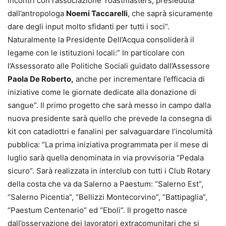
incontri con l’associazione Toastmasters, presieduta
dall’antropologa
Noemi Taccarelli
, che saprà sicuramente
dare degli input molto sfidanti per tutti i soci”.
Naturalmente la Presidente Dell’Acqua consoliderà il
legame con le istituzioni locali:” In particolare con
l’Assessorato alle Politiche Sociali guidato dall’Assessore
Paola De Roberto,
anche per incrementare l’efficacia di
iniziative come le giornate dedicate alla donazione di
sangue”. Il primo progetto che sarà messo in campo dalla
nuova presidente sarà quello che prevede la consegna di
kit con catadiottri e fanalini per salvaguardare l’incolumità
pubblica: “La prima iniziativa programmata per il mese di
luglio sarà quella denominata in via provvisoria “Pedala
sicuro”. Sarà realizzata in interclub con tutti i Club Rotary
della costa che va da Salerno a Paestum: “Salerno Est”,
“Salerno Picentia”, “Bellizzi Montecorvino”, “Battipaglia”,
“Paestum Centenario” ed “Eboli”. Il progetto nasce
dall’osservazione dei lavoratori extracomunitari che si