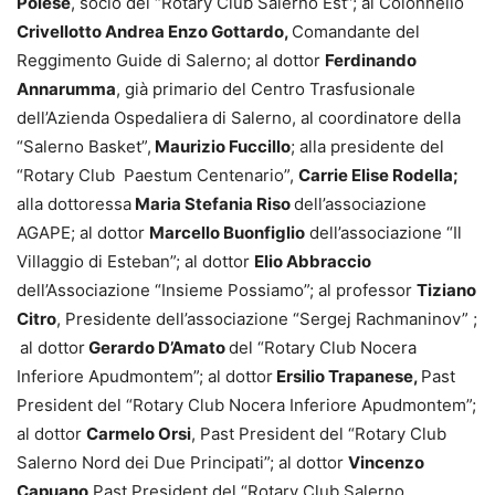
Polese
, socio del “Rotary Club Salerno Est”; al Colonnello
Crivellotto Andrea Enzo Gottardo,
Comandante del
Reggimento Guide di Salerno; al dottor
Ferdinando
Annarumma
, già primario del Centro Trasfusionale
dell’Azienda Ospedaliera di Salerno, al coordinatore della
“Salerno Basket”,
Maurizio Fuccillo
; alla presidente del
“Rotary Club Paestum Centenario”,
Carrie Elise Rodella;
alla dottoressa
Maria Stefania Riso
dell’associazione
AGAPE; al dottor
Marcello Buonfiglio
dell’associazione “Il
Villaggio di Esteban”; al dottor
Elio Abbraccio
dell’Associazione “Insieme Possiamo”; al professor
Tiziano
Citro
, Presidente dell’associazione “Sergej Rachmaninov” ;
al dottor
Gerardo D’Amato
del “Rotary Club Nocera
Inferiore Apudmontem”; al dottor
Ersilio Trapanese,
Past
President del “Rotary Club Nocera Inferiore Apudmontem”;
al dottor
Carmelo Orsi
, Past President del “Rotary Club
Salerno Nord dei Due Principati”; al dottor
Vincenzo
Capuano
Past President del “Rotary Club Salerno