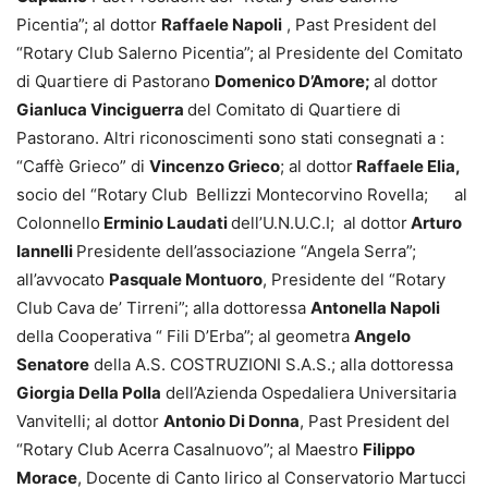
Picentia”; al dottor
Raffaele Napoli
, Past President del
“Rotary Club Salerno Picentia”; al Presidente del Comitato
di Quartiere di Pastorano
Domenico D’Amore;
al dottor
Gianluca Vinciguerra
del Comitato di Quartiere di
Pastorano. Altri riconoscimenti sono stati consegnati a :
“Caffè Grieco” di
Vincenzo Grieco
; al dottor
Raffaele Elia,
socio del “Rotary Club Bellizzi Montecorvino Rovella;
al
Colonnello
Erminio Laudati
dell’U.N.U.C.I; al dottor
Arturo
Iannelli
Presidente dell’associazione “Angela Serra”;
all’avvocato
Pasquale Montuoro
, Presidente del “Rotary
Club Cava de’ Tirreni”; alla dottoressa
Antonella Napoli
della Cooperativa “ Fili D’Erba”; al geometra
Angelo
Senatore
della A.S. COSTRUZIONI S.A.S.; alla dottoressa
Giorgia Della Polla
dell’Azienda Ospedaliera Universitaria
Vanvitelli; al dottor
Antonio Di Donna
, Past President del
“Rotary Club Acerra Casalnuovo”; al Maestro
Filippo
Morace
, Docente di Canto lirico al Conservatorio Martucci