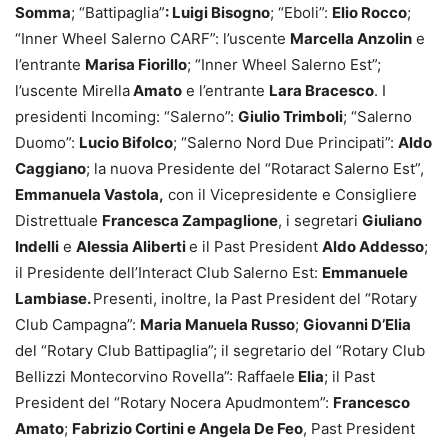
Somma
; “Battipaglia”
: Luigi Bisogno
; “Eboli”:
Elio Rocco
;
“Inner Wheel Salerno CARF”: l’uscente
Marcella Anzolin
e
l’entrante
Marisa Fiorillo
; “Inner Wheel Salerno Est”;
l’uscente Mirella
Amato
e l’entrante
Lara Bracesco
. I
presidenti Incoming: “Salerno”:
Giulio Trimboli
; “Salerno
Duomo”:
Lucio Bifolco
; “Salerno Nord Due Principati”:
Aldo
Caggiano
; la nuova Presidente del “Rotaract Salerno Est”,
Emmanuela Vastola,
con il Vicepresidente e Consigliere
Distrettuale
Francesca Zampaglione
, i segretari
Giuliano
Indelli
e
Alessia Aliberti
e il Past President
Aldo Addesso
;
il Presidente dell’Interact Club Salerno Est:
Emmanuele
Lambiase.
Presenti, inoltre, la Past President del “Rotary
Club Campagna”:
Maria Manuela Russo
;
Giovanni D’Elia
del “Rotary Club Battipaglia”; il segretario del “Rotary Club
Bellizzi Montecorvino Rovella”: Raffaele
Elia
; il Past
President del “Rotary Nocera Apudmontem”:
Francesco
Amato
;
Fabrizio Cortini e Angela De Feo
, Past President