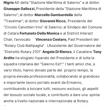
Nigris
AD della “Stazione Marittima di Salerno” e al dottor
Giuseppe Gallozzi,
Presidente della “Stazione Marittima di
Salerno”; al dottor
Marcello Gambardella
della
“Travelmar”; al dottor
Giovanni Ricco,
Presidente del
“Circolo Canottieri Irno” di Salerno; al Sindaco del Comune
di Cetara
Fortunato Della Monica
e al District Interact
Chair, l’avvocato
Vincenzo Cestaro,
Past President del
“Rotary Club Battipaglia”. L’Assistente del Governatore del
“Distretto Rotary 2101”
Angelo Di Rienzo
, il Cavaliere
Tony
Ardito
ha elogiato l’operato del Presidente e di tutta la
squadra rotariana del “Salerno Est”:” I tanti amici che, a
vario titolo, hanno donato parte del proprio tempo, la
propria elevata professionalità, collaborando al grandioso
e importante lavoro portato avanti da Ermanno,
contribuendo a toccare tutti, nessuno escluso, gli aspetti
del tessuto sociale locale, e contribuito a dare una spinta
anche a livello nazionale e internazionale al Rotary.