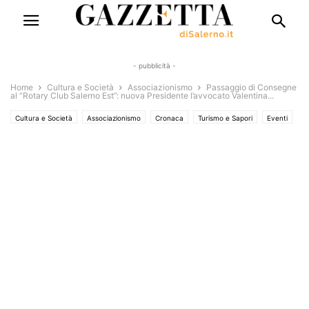
- pubblicità -
Home
Cultura e Società
Associazionismo
Passaggio di Consegne
al “Rotary Club Salerno Est”: nuova Presidente l’avvocato Valentina...
Cultura e Società
Associazionismo
Cronaca
Turismo e Sapori
Eventi
Eventi e Manifestazioni
Interviste