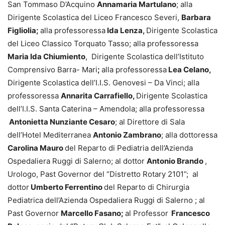
San Tommaso D’Acquino
Annamaria Martulano
; alla
Dirigente Scolastica del Liceo Francesco Severi,
Barbara
Figliolia;
alla professoressa
Ida Lenza,
Dirigente Scolastica
del Liceo Classico Torquato Tasso; alla professoressa
Maria Ida Chiumiento
, Dirigente Scolastica dell’Istituto
Comprensivo Barra- Mari
;
alla professoressa
Lea Celano,
Dirigente Scolastica dell’I.I.S. Genovesi – Da Vinci; alla
professoressa
Annarita Carrafiello,
Dirigente Scolastica
dell’I.I.S. Santa Caterina – Amendola; alla professoressa
Antonietta Nunziante Cesaro
; al Direttore di Sala
dell’Hotel Mediterranea
Antonio Zambrano
; alla dottoressa
Carolina Mauro
del Reparto di Pediatria dell’Azienda
Ospedaliera Ruggi di Salerno; al dottor
Antonio Brando
,
Urologo, Past Governor del “Distretto Rotary 2101”; al
dottor
Umberto Ferrentino
del Reparto di Chirurgia
Pediatrica dell’Azienda Ospedaliera Ruggi di Salerno ; al
Past Governor
Marcello Fasano;
al Professor
Francesco