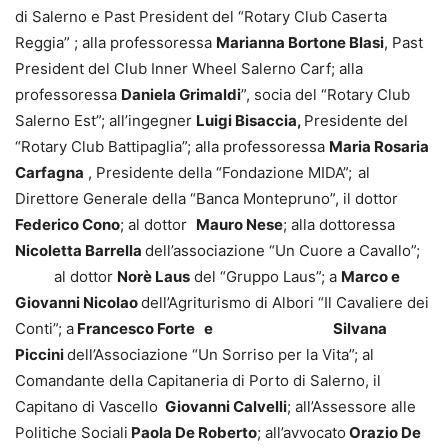
di Salerno e Past President del “Rotary Club Caserta
Reggia” ; alla professoressa
Marianna Bortone Blasi
, Past
President del Club Inner Wheel Salerno Carf; alla
professoressa
Daniela Grimaldi
”, socia del “Rotary Club
Salerno Est”; all’ingegner
Luigi Bisaccia,
Presidente del
“Rotary Club Battipaglia”; alla professoressa
Maria Rosaria
Carfagna
, Presidente della “Fondazione MIDA”;
al
Direttore Generale della “Banca Montepruno”, il dottor
Federico Cono
; al dottor
Mauro Nese
; alla dottoressa
Nicoletta Barrella
dell’associazione “Un Cuore a Cavallo”;
al dottor
Norè Laus
del “Gruppo Laus”; a
Marco e
Giovanni Nicolao
dell’Agriturismo di Albori “Il Cavaliere dei
Conti”; a
Francesco Forte e Silvana
Piccini
dell’Associazione “Un Sorriso per la Vita”; al
Comandante della Capitaneria di Porto di Salerno, il
Capitano di Vascello
Giovanni Calvelli
; all’Assessore alle
Politiche Sociali
Paola De Roberto
; all’avvocato
Orazio De