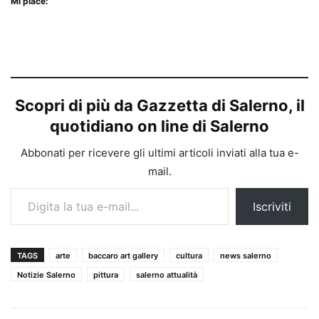
Mi piace:
Scopri di più da Gazzetta di Salerno, il
quotidiano on line di Salerno
Abbonati per ricevere gli ultimi articoli inviati alla tua e-
mail.
Digita la tua e-mail...
Iscriviti
TAGS
arte
baccaro art gallery
cultura
news salerno
Notizie Salerno
pittura
salerno attualità