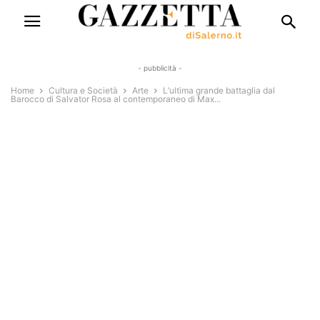
- pubblicità -
Home
Cultura e Società
Arte
L’ultima grande battaglia dal
Barocco di Salvator Rosa al contemporaneo di Max...