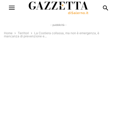
- pubblicità -
Home
Territori
La Costiera collassa, ma non è emergenza, è
mancanza di prevenzione e...