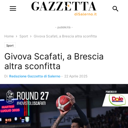
- pubblicità -
Home
Sport
Givova Scafati, a Brescia altra sconfitta
Sport
Givova Scafati, a Brescia
altra sconfitta
Di
Redazione Gazzetta di Salerno
-
22 Aprile 2025