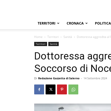
TERRITORI
CRONACA
POLITICA
Home
Territori
Sanità
Dottoressa aggredita al
Territori
Sanità
Dottoressa aggre
Soccorso di Noc
Di
Redazione Gazzetta di Salerno
-
14 Settembre 2024