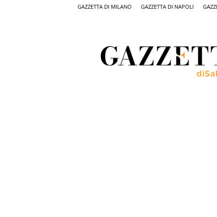
GAZZETTA DI MILANO
GAZZETTA DI NAPOLI
GAZZ
Gazzetta
di
Salerno,
il
quotidiano
on
line
di
Salerno