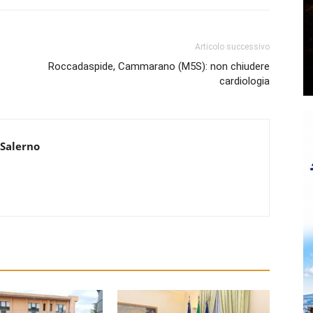
Articolo successivo
Roccadaspide, Cammarano (M5S): non chiudere
cardiologia
 Salerno