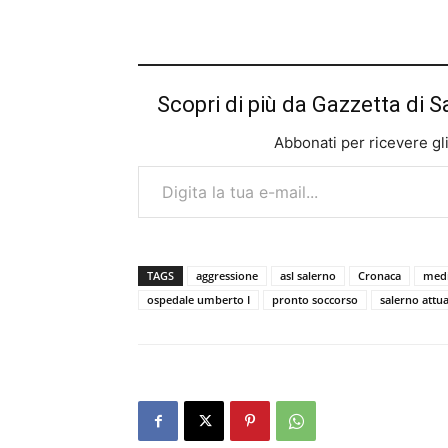
Scopri di più da Gazzetta di S
Abbonati per ricevere gli u
Digita la tua e-mail...
TAGS
aggressione
asl salerno
Cronaca
medi
ospedale umberto I
pronto soccorso
salerno attua