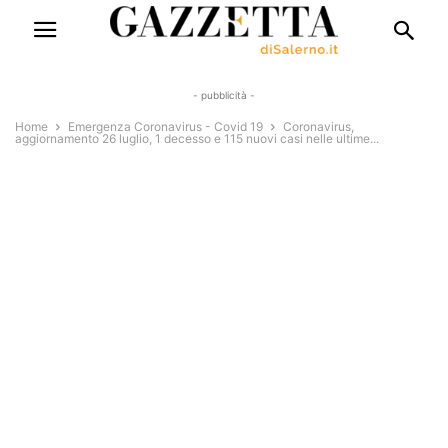
- pubblicità -
Home
Emergenza Coronavirus - Covid 19
Coronavirus,
aggiornamento 26 luglio, 1 decesso e 115 nuovi casi nelle ultime...