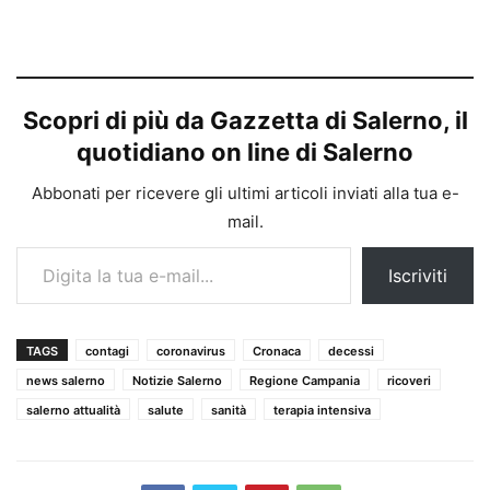
Scopri di più da Gazzetta di Salerno, il
quotidiano on line di Salerno
Abbonati per ricevere gli ultimi articoli inviati alla tua e-
mail.
Digita la tua e-mail...
Iscriviti
TAGS
contagi
coronavirus
Cronaca
decessi
news salerno
Notizie Salerno
Regione Campania
ricoveri
salerno attualità
salute
sanità
terapia intensiva