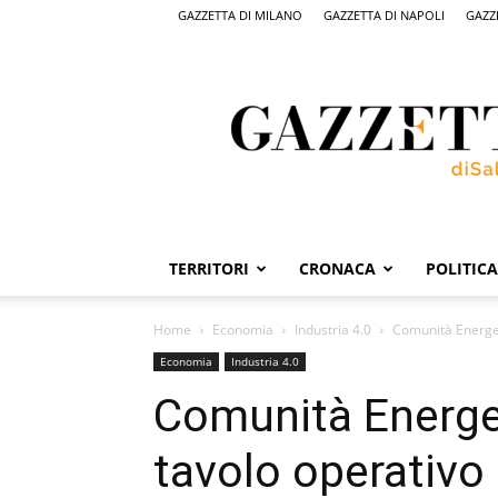
GAZZETTA DI MILANO
GAZZETTA DI NAPOLI
GAZZ
Gazzetta
di
Salerno,
il
quotidiano
on
line
di
Salerno
TERRITORI
CRONACA
POLITICA
Home
Economia
Industria 4.0
Comunità Energet
Economia
Industria 4.0
Comunità Energet
tavolo operativo