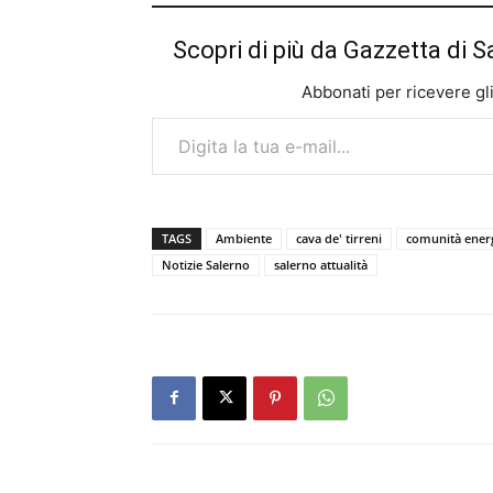
Scopri di più da Gazzetta di S
Abbonati per ricevere gli u
Digita la tua e-mail...
TAGS
Ambiente
cava de' tirreni
comunità energ
Notizie Salerno
salerno attualità