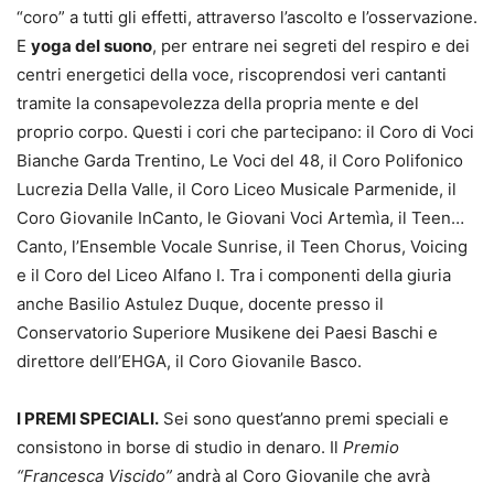
“coro” a tutti gli effetti, attraverso l’ascolto e l’osservazione.
E
yoga del suono
, per entrare nei segreti del respiro e dei
centri energetici della voce, riscoprendosi veri cantanti
tramite la consapevolezza della propria mente e del
proprio corpo. Questi i cori che partecipano: il Coro di Voci
Bianche Garda Trentino, Le Voci del 48, il Coro Polifonico
Lucrezia Della Valle, il Coro Liceo Musicale Parmenide, il
Coro Giovanile InCanto, le Giovani Voci Artemìa, il Teen…
Canto, l’Ensemble Vocale Sunrise, il Teen Chorus, Voicing
e il Coro del Liceo Alfano I. Tra i componenti della giuria
anche Basilio Astulez Duque, docente presso il
Conservatorio Superiore Musikene dei Paesi Baschi e
direttore dell’EHGA, il Coro Giovanile Basco.
I PREMI SPECIALI.
Sei sono quest’anno premi speciali e
consistono in borse di studio in denaro. Il
Premio
“Francesca Viscido”
andrà al Coro Giovanile che avrà