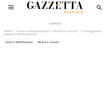
- pubblicità -
Home
Eventi e Manifestazioni
Mostre e concerti
Cantagiovani,
sabato 4 ultima giornata
Eventi e Manifestazioni
Mostre e concerti