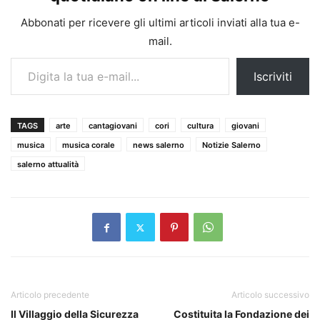
Abbonati per ricevere gli ultimi articoli inviati alla tua e-
mail.
Digita la tua e-mail...
Iscriviti
TAGS
arte
cantagiovani
cori
cultura
giovani
musica
musica corale
news salerno
Notizie Salerno
salerno attualità
Articolo precedente
Articolo successivo
Il Villaggio della Sicurezza
Costituita la Fondazione dei