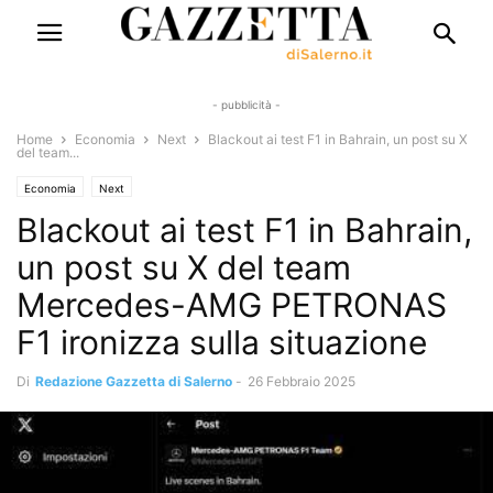
- pubblicità -
Home
Economia
Next
Blackout ai test F1 in Bahrain, un post su X
del team...
Economia
Next
Blackout ai test F1 in Bahrain,
un post su X del team
Mercedes-AMG PETRONAS
F1 ironizza sulla situazione
Di
Redazione Gazzetta di Salerno
-
26 Febbraio 2025