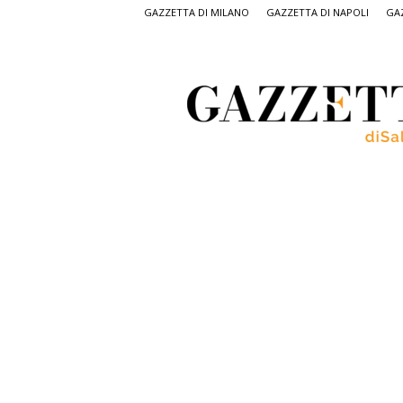
GAZZETTA DI MILANO
GAZZETTA DI NAPOLI
GAZ
Gazzetta
di
Salerno,
il
quotidiano
on
line
di
Salerno