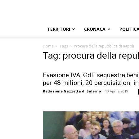
TERRITORI
CRONACA
POLITIC
Home
Tags
Procura della repubblica di napoli
Tag: procura della repu
Evasione IVA, GdF sequestra beni
per 48 milioni, 20 perquisizioni in.
Redazione Gazzetta di Salerno
-
10 Aprile 2019