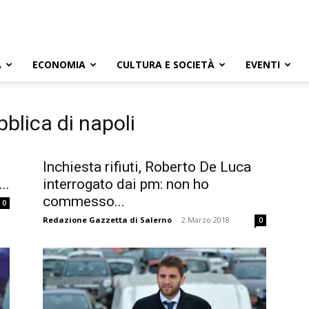
A
ECONOMIA
CULTURA E SOCIETÀ
EVENTI
bblica di napoli
Inchiesta rifiuti, Roberto De Luca
..
interrogato dai pm: non ho
commesso...
0
Redazione Gazzetta di Salerno
-
2 Marzo 2018
0