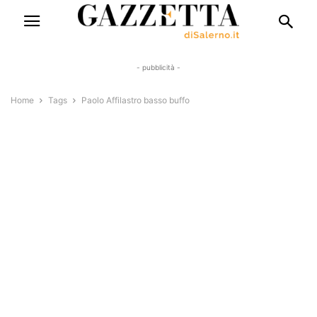
- pubblicità -
Home
Tags
Paolo Affilastro basso buffo