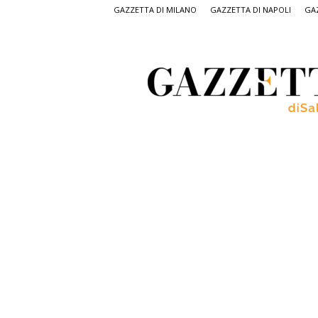
GAZZETTA DI MILANO
GAZZETTA DI NAPOLI
GAZ
Gazzetta
di
Salerno,
il
quotidiano
on
line
di
Salerno