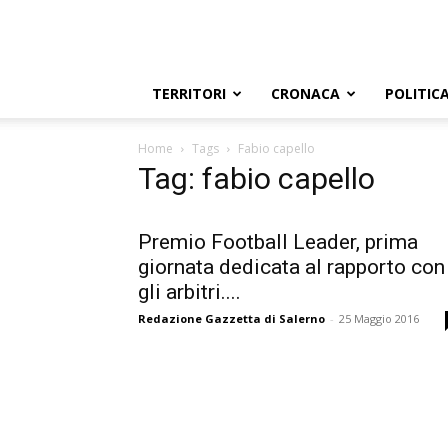
TERRITORI
CRONACA
POLITIC
Home
Tags
Fabio capello
Tag: fabio capello
Premio Football Leader, prima
giornata dedicata al rapporto con
gli arbitri....
Redazione Gazzetta di Salerno
-
25 Maggio 2016