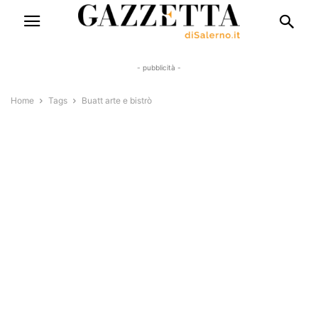
- pubblicità -
Home
Tags
Buatt arte e bistrò