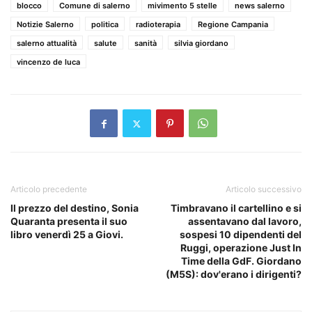
blocco
Comune di salerno
mivimento 5 stelle
news salerno
Notizie Salerno
politica
radioterapia
Regione Campania
salerno attualità
salute
sanità
silvia giordano
vincenzo de luca
Articolo precedente
Articolo successivo
Il prezzo del destino, Sonia
Timbravano il cartellino e si
Quaranta presenta il suo
assentavano dal lavoro,
libro venerdì 25 a Giovi.
sospesi 10 dipendenti del
Ruggi, operazione Just In
Time della GdF. Giordano
(M5S): dov'erano i dirigenti?