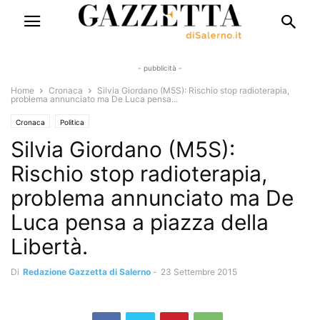
- pubblicità -
Home
Cronaca
Silvia Giordano (M5S): Rischio stop radioterapia,
problema annunciato ma De Luca pensa...
Cronaca
Politica
Silvia Giordano (M5S):
Rischio stop radioterapia,
problema annunciato ma De
Luca pensa a piazza della
Libertà.
Di
Redazione Gazzetta di Salerno
-
23 Settembre 2015