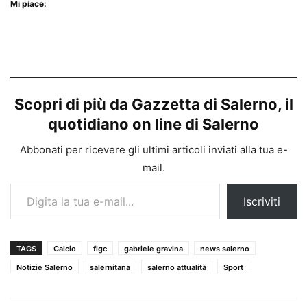
Mi piace:
Scopri di più da Gazzetta di Salerno, il
quotidiano on line di Salerno
Abbonati per ricevere gli ultimi articoli inviati alla tua e-
mail.
Digita la tua e-mail...
Iscriviti
TAGS
Calcio
figc
gabriele gravina
news salerno
Notizie Salerno
salernitana
salerno attualità
Sport