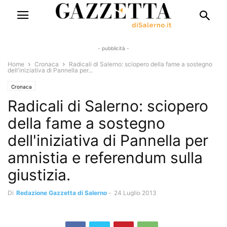
- pubblicità -
Home
Cronaca
Radicali di Salerno: sciopero della fame a sostegno
dell'iniziativa di Pannella per...
Cronaca
Radicali di Salerno: sciopero
della fame a sostegno
dell'iniziativa di Pannella per
amnistia e referendum sulla
giustizia.
Di
Redazione Gazzetta di Salerno
-
24 Luglio 2013