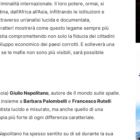
iminalità internazionale. Il loro potere, ormai, si
, dall’Africa all’Asia, infiltrando le istituzioni e
ttraverso un’analisi lucida e documentata,
a Gratteri mostrerà come questo legame sempre più
à stia compromettendo non solo la fiducia dei cittadini
sviluppo economico dei paesi corrotti. E solleverà una
e le mafie non sono più visibili, sarà possibile
ioia)
Giulio Napolitano
, autore de
Il mondo sulle spalle.
 insieme a
Barbara Palombelli
e
Francesco Rutell
i
tatista lucido e misurato, ma anche quello di una
pia più forte di ogni differenza caratteriale.
 Napolitano ha spesso sentito su di sé durante la sua