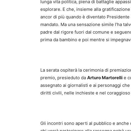
lunga vita politica, piena di battaglie appas
esplorare. E che, insieme alla gratificazione 
ancor di più quando è diventato Presidente 
mandato. Ma una sensazione simile l’ha talvo
padre dal rigore fuori dal comune e seguend
prima da bambino e poi mentre si impegnava 
La serata ospiterà la cerimonia di premiazi
premio, presieduto da
Arturo Martorelli
e co
assegnato ai giornalisti e ai personaggi che 
diritti civili, nelle inchieste e nel coraggios
Gli incontri sono aperti al pubblico e anche
chi vorrà partecipare alla rassegna potrà us