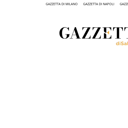
GAZZETTA DI MILANO
GAZZETTA DI NAPOLI
GAZZ
Gazzetta
di
Salerno,
il
quotidiano
on
line
di
Salerno