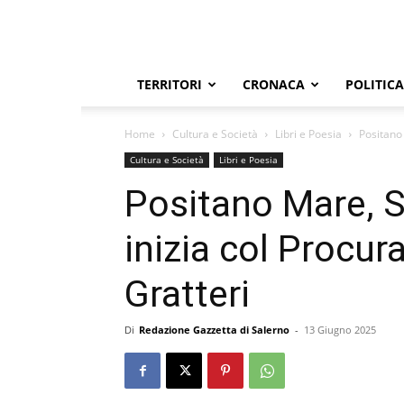
TERRITORI
CRONACA
POLITICA
Home
Cultura e Società
Libri e Poesia
Positano 
Cultura e Società
Libri e Poesia
Positano Mare, So
inizia col Procur
Gratteri
Di
Redazione Gazzetta di Salerno
-
13 Giugno 2025