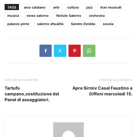
TAGS
arco catalano
arte
cultura
jazz
licei musicali
musica
news salerno
Notizie Salerno
orchestra
palazzo pinto
salerno attualità
Sandro Deidda
scuola
Articolo precedente
Articolo successivo
Tartufo
Apre Sirmiv Casal Faustino a
campano,costituzione del
Giffoni mercoledì 15.
Panel di assaggiatori.