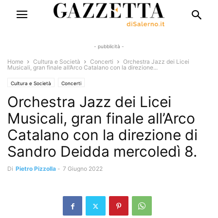
- pubblicità -
Home
Cultura e Società
Concerti
Orchestra Jazz dei Licei
Musicali, gran finale all’Arco Catalano con la direzione...
Cultura e Società
Concerti
Orchestra Jazz dei Licei
Musicali, gran finale all’Arco
Catalano con la direzione di
Sandro Deidda mercoledì 8.
Di
Pietro Pizzolla
-
7 Giugno 2022