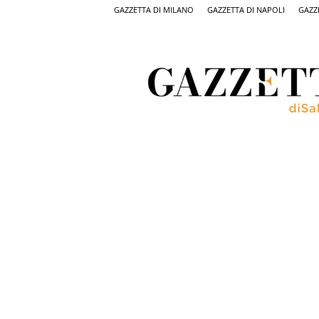
GAZZETTA DI MILANO
GAZZETTA DI NAPOLI
GAZZ
Gazzetta
di
Salerno,
il
quotidiano
on
line
di
Salerno