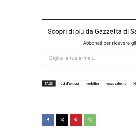
Scopri di più da Gazzetta di S
Abbonati per ricevere gli u
Digita la tua e-mail...
TAGS
luci d'artista
mobilità
news salerno
N