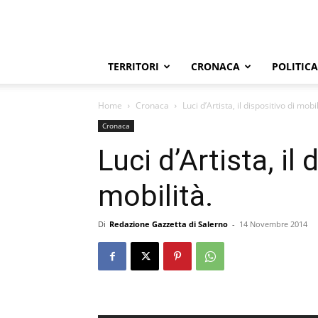
TERRITORI
CRONACA
POLITICA
Home
Cronaca
Luci d’Artista, il dispositivo di mobil
Cronaca
Luci d’Artista, il 
mobilità.
Di
Redazione Gazzetta di Salerno
-
14 Novembre 2014