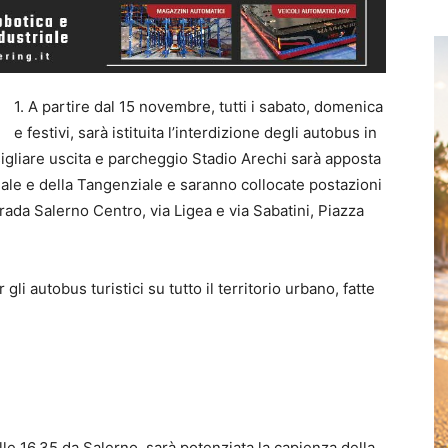
1. A partire dal 15 novembre, tutti i sabato, domenica
e festivi, sarà istituita l’interdizione degli autobus in
nsigliare uscita e parcheggio Stadio Arechi sarà apposta
radale e della Tangenziale e saranno collocate postazioni
rada Salerno Centro, via Ligea e via Sabatini, Piazza
er gli autobus turistici su tutto il territorio urbano, fatte
lle 16.35 da Salerno, sarà potenziata la capienza della