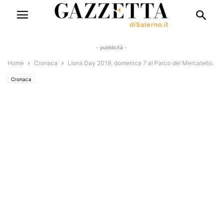
- pubblicità -
Home
Cronaca
Lions Day 2019, domenica 7 al Parco del Mercatello.
Cronaca