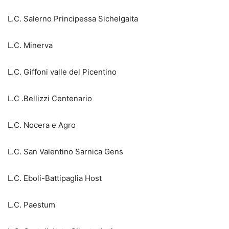
L.C. Salerno Principessa Sichelgaita
L.C. Minerva
L.C. Giffoni valle del Picentino
L.C .Bellizzi Centenario
L.C. Nocera e Agro
L.C. San Valentino Sarnica Gens
L.C. Eboli-Battipaglia Host
L.C. Paestum