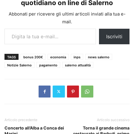
quotidiano on line di Salerno
Abbonati per ricevere gli ultimi articoli inviati alla tua e-
mail.
Digita la tua e-mail...
Iscriviti
TAGS
bonus 200€
economia
inps
news salerno
Notizie Salerno
pagamento
salerno attualità
Articolo precedente
Articolo successivo
Concerto all’Alba a Conca dei
Torna il grande cinema
Marini.
restaurato ai Barbuti, primo