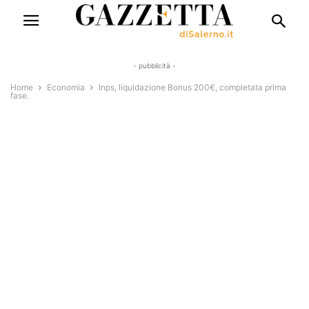
- pubblicità -
Home
Economia
Inps, liquidazione Bonus 200€, completata prima
fase.