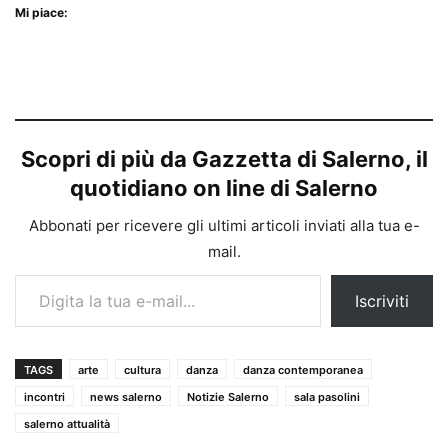
Mi piace:
Scopri di più da Gazzetta di Salerno, il
quotidiano on line di Salerno
Abbonati per ricevere gli ultimi articoli inviati alla tua e-
mail.
Digita la tua e-mail...
Iscriviti
TAGS
arte
cultura
danza
danza contemporanea
incontri
news salerno
Notizie Salerno
sala pasolini
salerno attualità