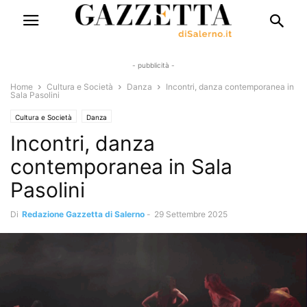
- pubblicità -
Home
Cultura e Società
Danza
Incontri, danza contemporanea in
Sala Pasolini
Cultura e Società
Danza
Incontri, danza
contemporanea in Sala
Pasolini
Di
Redazione Gazzetta di Salerno
-
29 Settembre 2025