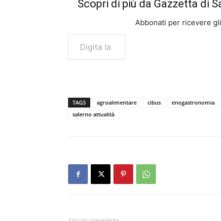
Scopri di più da Gazzetta di S
Abbonati per ricevere gli u
Digita la tua e-mail...
TAGS
agroalimentare
cibus
enogastronomia
salerno attualità
Articolo precedente