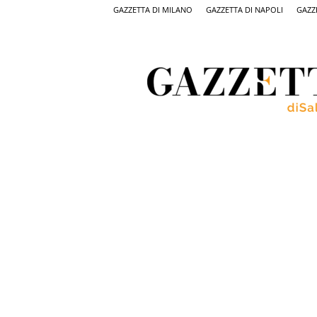
GAZZETTA DI MILANO
GAZZETTA DI NAPOLI
GAZZ
Gazzetta
di
Salerno,
il
quotidiano
on
line
di
Salerno