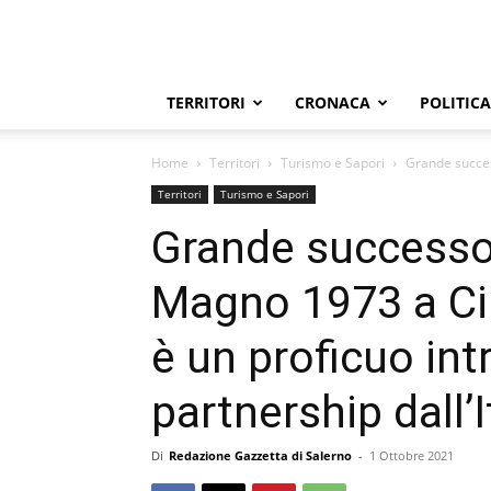
TERRITORI
CRONACA
POLITICA
Home
Territori
Turismo e Sapori
Grande succes
Territori
Turismo e Sapori
Grande successo
Magno 1973 a Cib
è un proficuo int
partnership dall’I
Di
Redazione Gazzetta di Salerno
-
1 Ottobre 2021