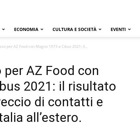
ECONOMIA
CULTURA E SOCIETÀ
EVENTI
so per AZ Food con Magno 1973 a Cibus 2021: il...
 per AZ Food con
us 2021: il risultato
reccio di contatti e
talia all’estero.