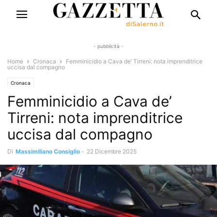
- pubblicità -
Home
Cronaca
Femminicidio a Cava de’ Tirreni: nota imprenditrice
uccisa dal compagno
Cronaca
Femminicidio a Cava de’
Tirreni: nota imprenditrice
uccisa dal compagno
Di
Massimiliano Consiglio
-
22 Dicembre 2025