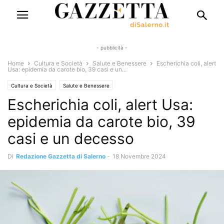
- pubblicità -
Home
Cultura e Società
Salute e Benessere
Escherichia coli, alert
Usa: epidemia da carote bio, 39 casi e un...
Cultura e Società
Salute e Benessere
Escherichia coli, alert Usa:
epidemia da carote bio, 39
casi e un decesso
Di
Redazione Gazzetta di Salerno
-
18 Novembre 2024