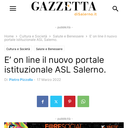
- pubblicità -
Home
Cultura e Società
Salute e Benessere
E’ on line il nuovo
portale istituzionale ASL Salerno.
Cultura e Società
Salute e Benessere
E’ on line il nuovo portale
istituzionale ASL Salerno.
Di
Pietro Pizzolla
-
17 Marzo 2022
- pubblicità -