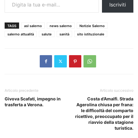
Iscriviti
TAGS
asl salerno
news salerno
Notizie Salerno
salerno attualità
salute
sanità
sito istituzionale
Articolo precedente
Articolo successivo
Givova Scafati, impegno in
Costa d’Amalfi. Strada
trasferta a Verona.
Agerolina chiusa per frana:
le difficoltà del comparto
ricettivo, preoccupato per il
riavvio della stagione
turistica.