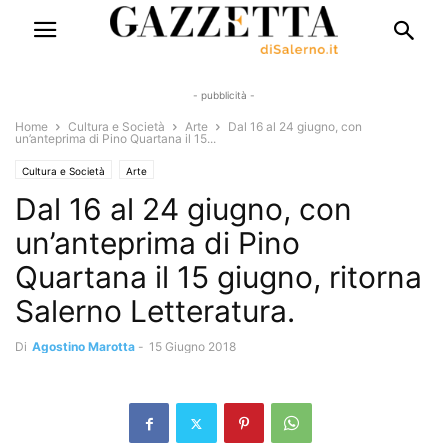
- pubblicità -
Home
Cultura e Società
Arte
Dal 16 al 24 giugno, con
un’anteprima di Pino Quartana il 15...
Cultura e Società
Arte
Dal 16 al 24 giugno, con
un’anteprima di Pino
Quartana il 15 giugno, ritorna
Salerno Letteratura.
Di
Agostino Marotta
-
15 Giugno 2018