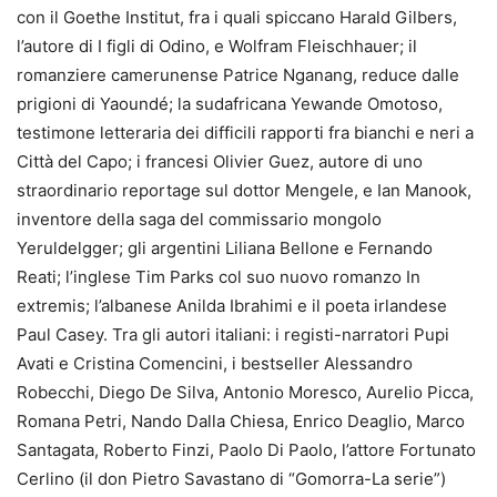
con il Goethe Institut, fra i quali spiccano Harald Gilbers,
l’autore di I figli di Odino, e Wolfram Fleischhauer; il
romanziere camerunense Patrice Nganang, reduce dalle
prigioni di Yaoundé; la sudafricana Yewande Omotoso,
testimone letteraria dei difficili rapporti fra bianchi e neri a
Città del Capo; i francesi Olivier Guez, autore di uno
straordinario reportage sul dottor Mengele, e Ian Manook,
inventore della saga del commissario mongolo
Yeruldelgger; gli argentini Liliana Bellone e Fernando
Reati; l’inglese Tim Parks col suo nuovo romanzo In
extremis; l’albanese Anilda Ibrahimi e il poeta irlandese
Paul Casey. Tra gli autori italiani: i registi-narratori Pupi
Avati e Cristina Comencini, i bestseller Alessandro
Robecchi, Diego De Silva, Antonio Moresco, Aurelio Picca,
Romana Petri, Nando Dalla Chiesa, Enrico Deaglio, Marco
Santagata, Roberto Finzi, Paolo Di Paolo, l’attore Fortunato
Cerlino (il don Pietro Savastano di “Gomorra-La serie”)