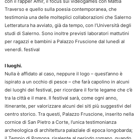
con il rapper Amir, il focus sui videogames con Mattia
Traverso e quello sulla poesia contemporanea, che
testimonia una delle molteplici collaborazioni che Salerno
Letteratura ha avviato, già da tempo, con l’Università degli
studi di Salerno. Sono inoltre previsti laboratori mattutini
per ragazzi e bambini a Palazzo Fruscione dal lunedì al
venerdì. festival
I luoghi.
Nulla è affidato al caso, neppure il logo – quest’anno è
ispirato a un occhio di pesce – che farà capolino in alcuni
dei luoghi del festival, per ricordare il forte legame che c’è
tra la città e il mare. Il festival sarà, come ogni anno,
itinerante, per valorizzare alcuni dei siti più suggestivi del
centro storico. Tra questi, Palazzo Fruscione, inserito nella
cornice di San Pietro a Corte, l’unica testimonianza
archeologica di architettura palaziale di epoca longobarda;
il Tempio di Pomona, risalente al periodo romano, quando