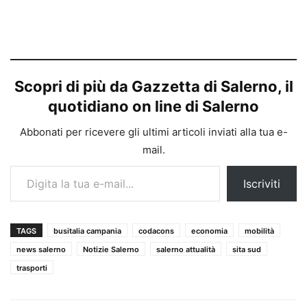
Scopri di più da Gazzetta di Salerno, il
quotidiano on line di Salerno
Abbonati per ricevere gli ultimi articoli inviati alla tua e-
mail.
Digita la tua e-mail...
Iscriviti
TAGS
busitalia campania
codacons
economia
mobilità
news salerno
Notizie Salerno
salerno attualità
sita sud
trasporti