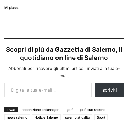
Mi piace:
Scopri di più da Gazzetta di Salerno, il
quotidiano on line di Salerno
Abbonati per ricevere gli ultimi articoli inviati alla tua e-
mail.
Digita la tua e-mail...
Iscriviti
TAGS
federazione italiana golf
golf
golf club salerno
news salerno
Notizie Salerno
salerno attualità
Sport