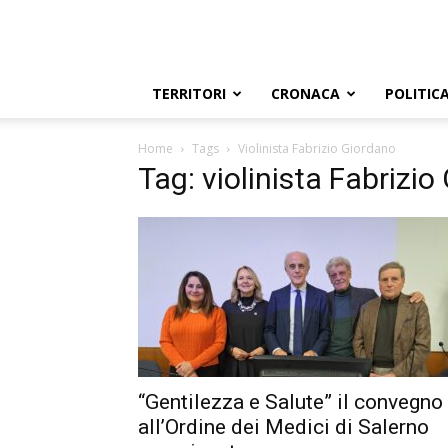
TERRITORI
CRONACA
POLITIC
Home
Tags
Violinista Fabrizio Giordano
Tag: violinista Fabrizi
“Gentilezza e Salute” il convegno
all’Ordine dei Medici di Salerno