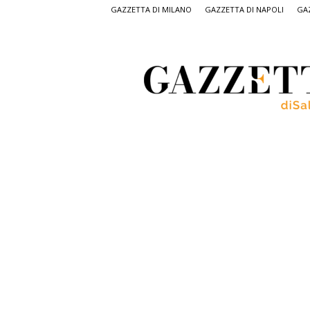
GAZZETTA DI MILANO
GAZZETTA DI NAPOLI
GAZ
Gazzetta
di
Salerno,
il
quotidiano
on
line
di
Salerno