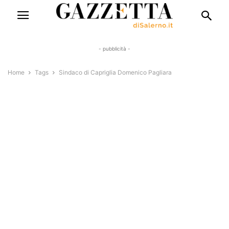
- pubblicità -
Home
Tags
Sindaco di Capriglia Domenico Pagliara